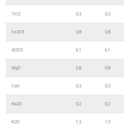
TiO2
0,3
0,3
Fe2O3
2,8
2,8
Al2O3
6,1
6,1
MgO
0,8
0,8
CaO
0,3
0,3
Na2O
0,2
0,2
K2O
1,3
1,3