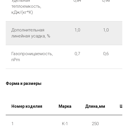
Удельная
0,84
0,98
теплоемкость,
кДж/(кг*К)
Дополнительная
1,0
1,0
линейная усадка, %
Газопроницаемость,
0,7
0,6
nPm
Форма и размеры
Номер изделия
Марка
Длина,мм
Шир
1
К-1
250